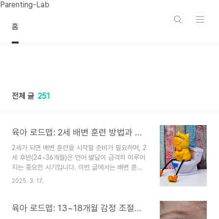
본문 바로가기
Parenting-Lab
홈
전체 글
251
육아 로드맵: 2세 배변 훈련 방법과 시행 시기 & 2세 후반 말문 트이기 – 언어 발달 촉진 놀이법
2세가 되면 배변 훈련을 시작할 준비가 필요하며, 2
세 후반(24~36개월)은 언어 발달이 급격히 이루어
지는 중요한 시기입니다. 이번 글에서는 배변 훈련
을 언제, 어떻게 시작해야 하는지, 성공적인 훈련법
2025. 3. 17.
과 실수했을 때 대처법, 아이가 거부할 경우 해결 방
법을 소개합니다. 또한, 말문이 트이는 시기에 부모
가 어떻게 대화해야 하는지, 언어 발달을 촉진하는
육아 로드맵: 13~18개월 감정 조절과 분리불안 극복하기 & 19~24개월 또래 관계과 사회성 발달
놀이법과 언어 지연 여부를 체크하는 방법까지 다룹