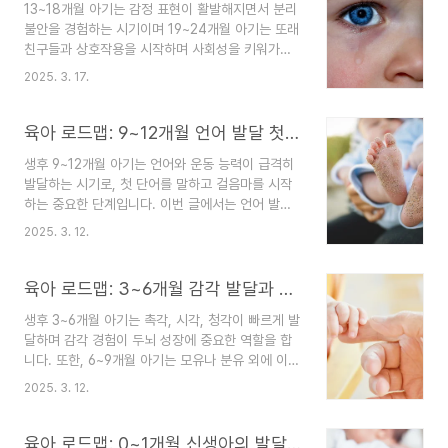
13~18개월 아기는 감정 표현이 활발해지면서 분리
니다. 아이가 자연스럽게 기저귀를 졸업하고 변기에
불안을 경험하는 시기이며 19~24개월 아기는 또래
익숙해지며, 부모와의 소통이 활발해질 수 있도록
친구들과 상호작용을 시작하며 사회성을 키워가는
실천 가능한 효과적인 방법을 확인해 보세요!📌 블
단계에 접어듭니다. 이번 글에서는 아이의 감정 조
로그 소개글육아는 감이 아닌 과학이
2025. 3. 17.
절 능력 발달 과정과 함께, 분리불안을 완화하는 방
다! Parenting-Lab은 과학과 데이터를 기반으
법, 부모가 안정적인 애착을 형성하며 올바르게 반
로 체계적인 육아 가이드를 제공합니다. 안녕하세
응하는 방법을 소개할 예정입니다. 또한, 아이가 자
육아 로드맵: 9~12개월 언어 발달 첫 단어 이끌어내기 & 12개월 첫 걸음마!운동 발달과 균형 감각
요, 15년 경력의 육아 전..
연스럽게 친구를 사귀고 또래 간 갈등을 해결할 수
생후 9~12개월 아기는 언어와 운동 능력이 급격히
있도록 부모가 도울 수 있는 방법과 실천 가능한 팁
발달하는 시기로, 첫 단어를 말하고 걸음마를 시작
을 살펴보겠습니다. 안정적인 정서 발달과 건강한
하는 중요한 단계입니다. 이번 글에서는 언어 발달
사회성 형성을 위한 실용적인 가이드를 확인해 보세
을 촉진하는 대화법, 말문 트이기 놀이법, 언어 지연
요. 📌 블로그 소개글육아는 감이 아닌 과학이다!
2025. 3. 12.
여부를 체크하는 방법을 소개합니다. 또한, 첫 걸음
Parenting-Lab은 과학과 데이터를 기반으로 체계
마 시기와 근육 발달을 돕는 운동, 안전한 보행 연습
적인 육아 가이드를 제공합니다. 안녕하세요, 15년
법, 걸음마가 늦을 때 점검해야 할 사항도 다룹니다.
육아 로드맵: 3~6개월 감각 발달과 촉각 놀이 & 6~9개월 이유식 시작! 영양과 식습관
경력의 ..
부모가 일상에서 쉽게 실천할 수 있는 언어 자극 방
생후 3~6개월 아기는 촉각, 시각, 청각이 빠르게 발
법과 아이의 균형 감각 및 하체 근력을 강화하는 효
달하며 감각 경험이 두뇌 성장에 중요한 역할을 합
과적인 운동법을 확인해 보세요!📌 블로그 소개글육
니다. 또한, 6~9개월 아기는 모유나 분유 외에 이유
아는 감이 아닌 과학이다! Parenting-Lab은 과학
식을 시작하는 시기로, 올바른 이유식 도입과 단계
과 데이터를 기반으로 체계적인 육아 가이드를 제공
2025. 3. 12.
별 진행 방법이 필수적입니다. 이번 글에서는 아기
합니다.안녕하세요, 15년 경력의 육아 전문가이자
의 감각 발달 특징과 촉각을 활용한 두뇌 발달 놀이
두 아이의 아빠인 Daniel Jo입니다. "육아..
법을 소개하며, 부모가 쉽게 따라 할 수 있는 감각
육아 로드맵: 0~1개월 신생아의 발달 특징과 돌봄 기초 & 1~3개월 수면 패턴과 올바른 수면 습관