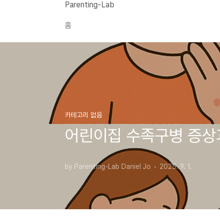
본문 바로가기
Parenting-Lab
홈
카테고리 없음
어린이집 수족구병 증상과
by Parenting-Lab Daniel Jo
2025. 9. 1.