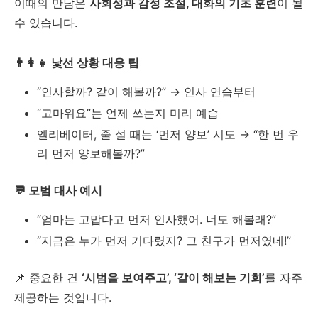
이때의 만남은
사회성과 감정 조절, 대화의 기초 훈련
이 될
수 있습니다.
👨‍👩‍👧 낯선 상황 대응 팁
“인사할까? 같이 해볼까?” → 인사 연습부터
“고마워요”는 언제 쓰는지 미리 예습
엘리베이터, 줄 설 때는 ‘먼저 양보’ 시도 → “한 번 우
리 먼저 양보해볼까?”
💬 모범 대사 예시
“엄마는 고맙다고 먼저 인사했어. 너도 해볼래?”
“지금은 누가 먼저 기다렸지? 그 친구가 먼저였네!”
📌 중요한 건
‘시범을 보여주고’, ‘같이 해보는 기회’
를 자주
제공하는 것입니다.