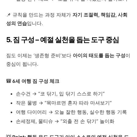
📌 규칙을 만드는 과정 자체가
자기 조절력, 책임감, 사회
성의 연습
입니다.
5. 짐 구성 – 예절 실천을 돕는 도구 중심
짐도 이제는 ‘생존형 준비’보다
아이의 태도를 돕는 구성
이
중심이 됩니다.
🎒 6세 여행 짐 구성 체크
손수건 → “코 닦기, 입 닦기 스스로 하기”
작은 물병 → “목마르면 혼자 따라 마셔보기”
여행 다이어리 → 오늘 잘한 행동, 실수한 행동 기록
손세정제, 물티슈 → “외출 전 손 닦기” 놀이화