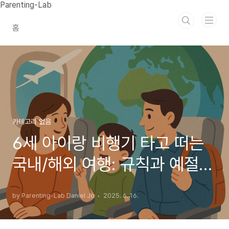
본문 바로가기
Parenting-Lab
홈
카테고리 없음
6세 아이랑 비행기 타고 떠는
국내/해외 여행: 규칙과 예절을
익히는 사회 경험의 무대
by Parenting-Lab Daniel Jo
2025. 6. 16.