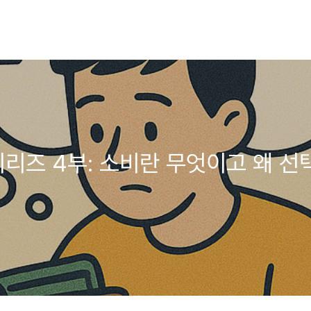
시리즈 4부: 소비란 무엇이고 왜 선