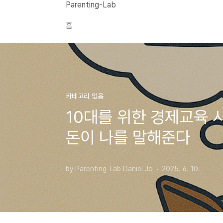
본문 바로가기
Parenting-Lab
홈
카테고리 없음
10대를 위한 경제교육 
돈이 나를 말해준다
by Parenting-Lab Daniel Jo
2025. 6. 10.