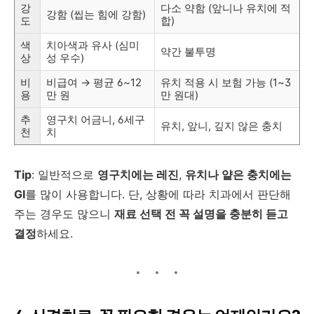
강
다소 약함 (앞니나 유치에 적
강함 (씹는 힘에 강함)
도
합)
색
치아색과 유사 (심미
약간 불투명
상
성 우수)
비
비급여 → 평균 6~12
유치 적용 시 보험 가능 (1~3
용
만 원
만 원대)
추
영구치 어금니, 6세구
유치, 앞니, 깊지 않은 충치
천
치
Tip
: 일반적으로
영구치에는 레진
,
유치나 얕은 충치에는
GI
를 많이 사용합니다. 단, 상황에 따라 치과에서 판단해
주는 경우도 많으니
재료 선택 전 꼭 설명을 충분히 듣고
결정
하세요.