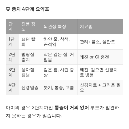
🦷 충치 4단계 요약표
단
진행 정
외관상 특징
치료법
계
도
1단
표면 탈
하얀 줄, 착색,
관리+불소, 실란트
계
회
끈적임
2단
법랑질
작은 검은 점, 거
레진 or GI 충전
계
충치
칠음
3단
상아질
깊은 홈, 시린 증
레진, 깊으면 신경치
계
침범
상
료 병행
4단
신경치료 + 크라운 필
신경염증
붓기, 통증, 고름
계
요
아이의 경우 2단계까진
통증이 거의 없어
부모가 발견하
지 못하는 경우가 많습니다.