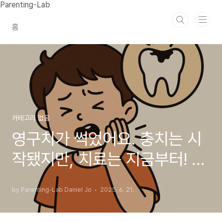
본문 바로가기
Parenting-Lab
홈
카테고리 없음
영구치가 썩었어요. 충치는 시
작됐지만, 치료는 지금부터! 유
아기 영구치 충치 치료 가이드
by Parenting-Lab Daniel Jo
2025. 6. 21.