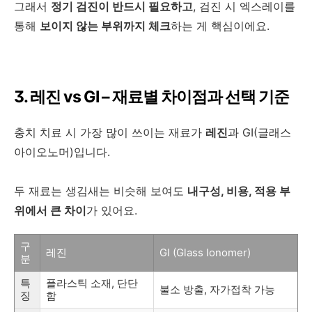
그래서
정기 검진이 반드시 필요하고
, 검진 시 엑스레이를
통해
보이지 않는 부위까지 체크
하는 게 핵심이에요.
3. 레진 vs GI – 재료별 차이점과 선택 기준
충치 치료 시 가장 많이 쓰이는 재료가
레진
과 GI(글래스
아이오노머)입니다.
두 재료는 생김새는 비슷해 보여도
내구성, 비용, 적용 부
위에서 큰 차이
가 있어요.
구
레진
GI (Glass Ionomer)
분
특
플라스틱 소재, 단단
불소 방출, 자가접착 가능
징
함