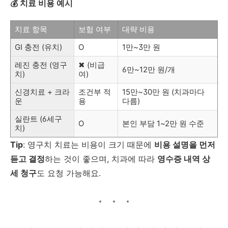
💰 치료 비용 예시
치료 항목
보험 여부
대략 비용
GI 충전 (유치)
O
1만~3만 원
레진 충전 (영구
✖ (비급
6만~12만 원/개
치)
여)
신경치료 + 크라
조건부 적
15만~30만 원 (치과마다
운
용
다름)
실란트 (6세구
O
본인 부담 1~2만 원 수준
치)
Tip
: 영구치 치료는 비용이 크기 때문에
비용 설명을 먼저
듣고 결정
하는 것이 좋으며, 치과에 따라
영수증 내역 상
세 청구
도 요청 가능해요.